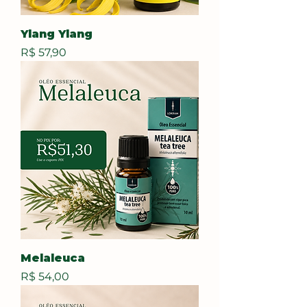
Ylang Ylang
Preço
R$ 57,90
Melaleuca
Preço
R$ 54,00