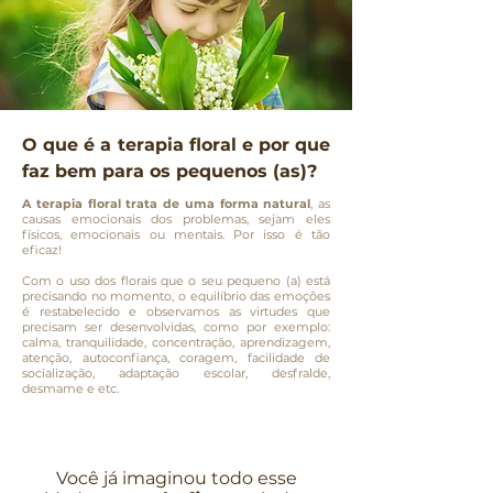
O que é a terapia floral e por que
faz bem para os pequenos (as)?
A terapia floral trata de uma forma natural
, as
causas emocionais dos problemas, sejam eles
físicos, emocionais ou mentais. Por isso é tão
eficaz!
Com o uso dos florais que o seu pequeno (a) está
precisando no momento, o equilíbrio das emoções
é restabelecido e observamos as virtudes que
precisam ser desenvolvidas, como por exemplo:
calma, tranquilidade, concentração, aprendizagem,
atenção, autoconfiança, coragem, facilidade de
socialização, adaptação escolar, desfralde,
desmame e etc.
Você já imaginou todo esse