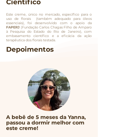
Científico
Este creme, único no mercado, específico para o
uso de florais (também adequado para óleos
essenciais), foi desenvolvido com o apoio da
FAPERJ
(Fundação Carlos Chagas Filho de Amparo
à Pesquisa do Estado do Rio de Janeiro), com
embasamento científico e a eficácia da ação
terapêutica dos florais testada.
Depoimentos
A
bebê de 5 meses da Yanna,
passou a dormir melhor com
este creme!