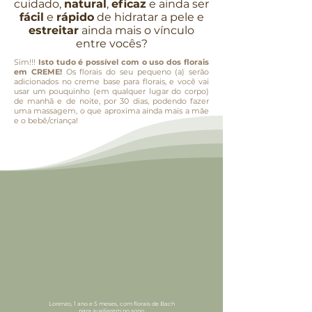
cuidado,
natural
,
eficaz
e ainda ser
fácil
e
rápido
de hidratar a pele e
estreitar
ainda mais o vínculo
entre vocês?
Sim!!!
Isto tudo é possível com o uso dos florais
em CREME!
Os florais do seu pequeno (a) serão
adicionados no creme base para florais, e você vai
usar um pouquinho (em qualquer lugar do corpo)
de manhã e de noite, por 30 dias, podendo fazer
uma massagem, o que aproxima ainda mais a mãe
e o bebê/criança!
Lorenzo, 1 ano e 5 meses, com florais de Bach
para auxiliarem no sono