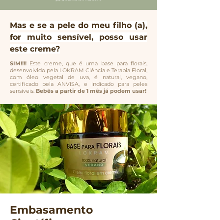
Mas e se a pele do meu filho (a),
for muito sensível, posso usar
este creme?
SIM!!!!
Este creme, que é uma base para florais,
desenvolvido pela LOKRAM Ciência e Terapia Floral,
com óleo vegetal de uva, é natural, vegano,
certificado pela ANVISA, e indicado para peles
sensíveis.
Bebês a partir de 1 mês já podem usar!
Embasamento