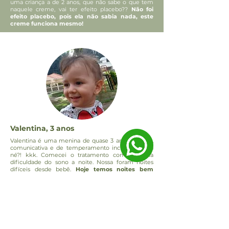
uma criança a de 2 anos, que não sabe o que tem
naquele creme, vai ter efeito placebo??
Não foi
efeito placebo, pois ela não sabia nada, este
creme funciona mesmo!
Valentina, 3 anos
Valentina é uma menina de quase 3 anos. Esperta,
comunicativa e de temperamento incisivo. Ariana
né?! kkk. Comecei o tratamento com ela pela
dificuldade do sono a noite. Nossa foram noites
difíceis desde bebê.
Hoje temos noites bem
melhores
. A última questão que abordamos na
última consulta e que tenho resultados
maravilhosos foi desfralde. Eu mesma tinha certa
preguiça pelo relato de algumas mães. Mas o uso
dos florais nas duas fez o processo andar
sem
sofrimento.
Começamos em janeiro e hoje já
posso dizer que Valentina não usa mais fralda
durante o dia. Só a noite e mesmo assim pede para